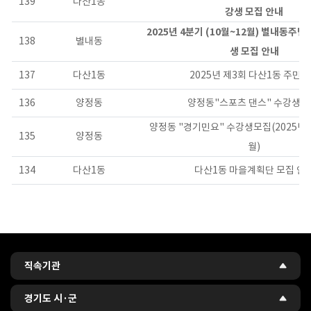
139
다산1동
강생 모집 안내
2025년 4분기 (10월~12월) 별내동주
138
별내동
생 모집 안내
137
다산1동
2025년 제3회 다산1동 주민
136
양정동
양정동"스포츠 댄스" 수강생 
양정동 "경기민요" 수강생모집(2025년 
135
양정동
월)
134
다산1동
다산1동 마을계획단 모집 안
관련사이트
직속기관
경기도 시·군