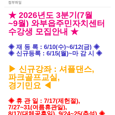
첨부파일
★ 2026년도 3분기(7월
~9월) 와부읍주민자치센터
수강생 모집안내 ★
◈ 재 등 록 : 6/10(수)~6/12(금)
◈
◈ 신규등록 : 6/15(월)~마 감 시
◈
▶ 신규강좌 : 셔플댄스,
파크골프교실,
경기민요 ◀
◈ 휴 관 일 : 7/17(제헌절),
7/27~31(여름휴관일),
8/17(대체공휴일), 9/24~25(추석)
◈