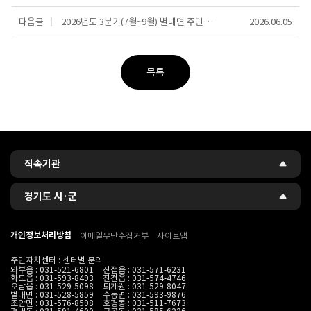
다음글
2026년도 3분기(7월~9월) 별내면 주민자치센터 수강생 모집안내
2026.06.05
목록
관련사이트
직속기관
경기도 시·군
개인정보처리방침
이메일무단수집거부
사이트맵
주민자치센터 : 센터별 문의
와부읍 :
031-521-6801
진접읍 :
031-571-6231
화도읍 :
031-593-8493
진건읍 :
031-574-4746
오남읍 :
031-529-5098
퇴계원 :
031-529-8047
별내면 :
031-528-5859
수동면 :
031-593-9876
조안면 :
031-576-8598
호평동 :
031-511-7673